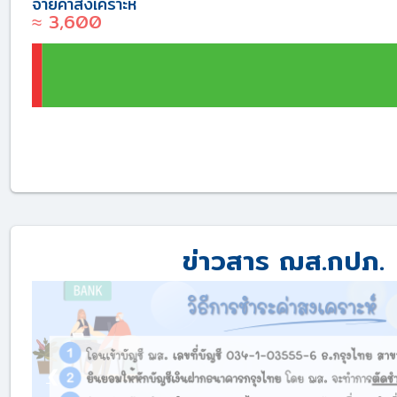
จ่ายค่าสงเคราะห์
≈ 3,600
ข่าวสาร ฌส.กปภ.
❮