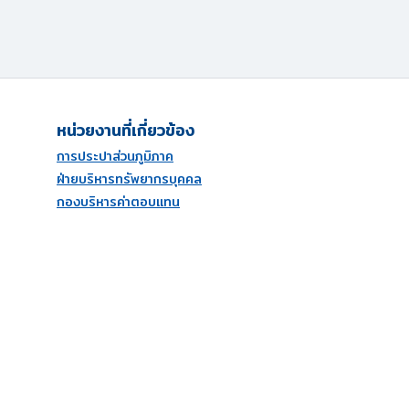
หน่วยงานที่เกี่ยวข้อง
การประปาส่วนภูมิภาค
ฝ่ายบริหารทรัพยากรบุคคล
กองบริหารค่าตอบแทน
กองกิจการสัมพันธ์
กองทรัพยากรบุคคล
มูลนิธิการประปาส่วนภูมิภาค